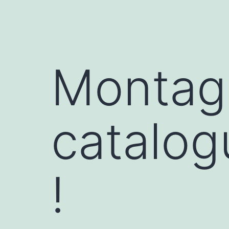
menu
Montage
catalog
!