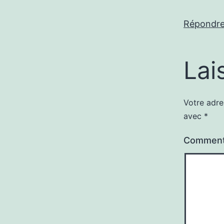
Répondr
Lai
Votre adre
avec
*
Comment