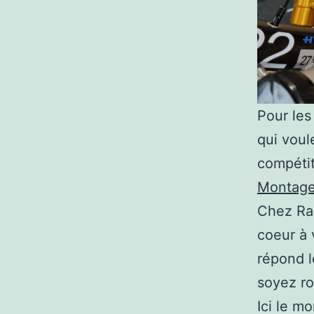
Pour les
qui voul
compétit
Montage 
Chez Ray
coeur à 
répond l
soyez ro
Ici le m