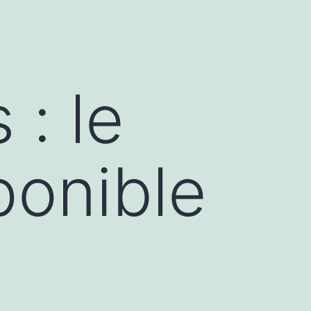
: le
ponible