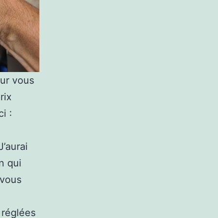
our vous
rix
i :
’aurai
n qui
 vous
 réglées