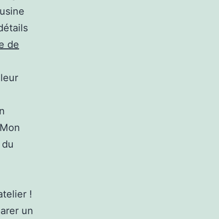
 usine
étails
e de
leur
un
. Mon
 du
elier !
parer un