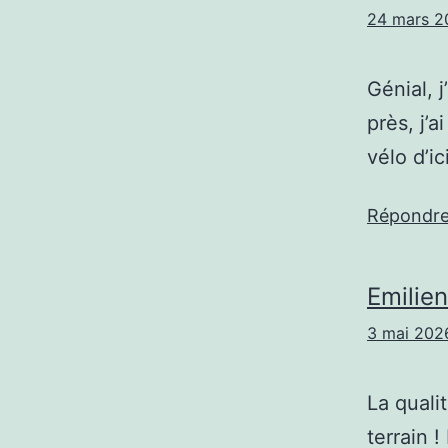
24 mars 2
Génial, j
près, j’
vélo d’i
Répondr
Emilien
3 mai 202
La quali
terrain 