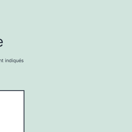
e
nt indiqués