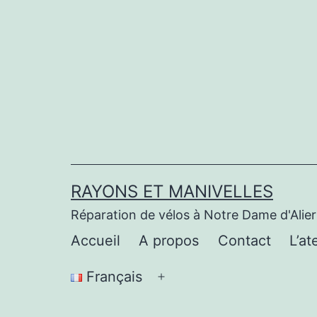
Aller
au
contenu
RAYONS ET MANIVELLES
Réparation de vélos à Notre Dame d'Alie
Accueil
A propos
Contact
L’at
Français
Ouvrir
le