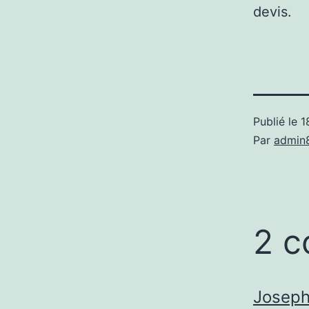
devis.
Publié le
1
Par
admin
2 c
Josep