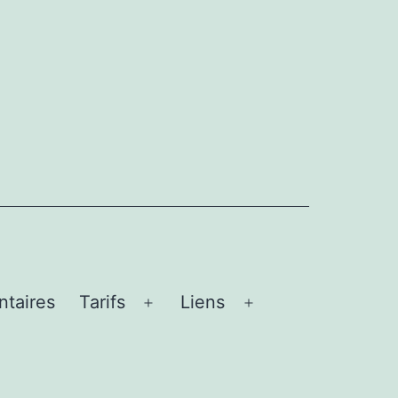
taires
Tarifs
Liens
Ouvrir
Ouvrir
le
le
menu
menu