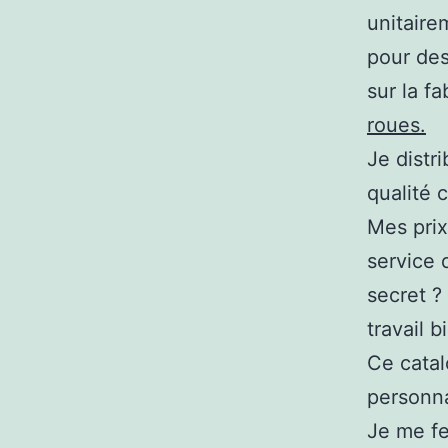
unitaire
pour des
sur la fa
roues.
Je distr
qualité
Mes prix
service 
secret ?
travail b
Ce catal
personna
Je me fe